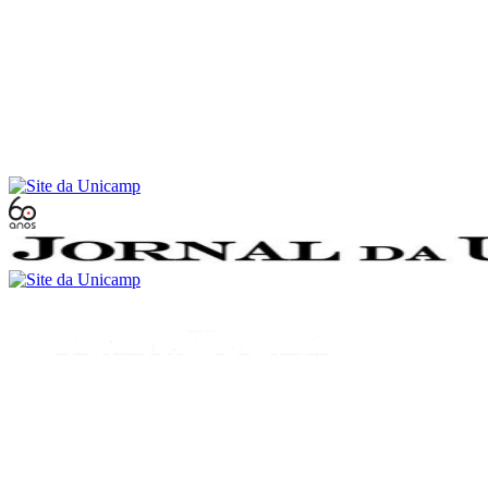
Conteúdo principal
Menu principal
Rodapé
Menu
Buscar