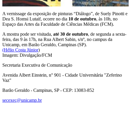
A vernissage da exposição de pinturas “Diálogo”, de Suely Pinotti e
Dea S. Homsi Lutaif, ocorre no dia
10 de outubro
, às 10h, no
Espaço das Artes da Faculdade de Ciências Médicas (FCM).
A mostra pode ser visitada,
até 30 de outubro
, de segunda a sexta-
feira, das 9 às 17h, na Rua Albert Sabin, s/nº, no campus da
Unicamp, em Barão Geraldo, Campinas (SP).
(Hélio Costa Júnior
)
Imagem: Divulgação/FCM
Secretaria Executiva de Comunicação
Avenida Albert Einstein, n° 901 - Cidade Universitária "Zeferino
Vaz"
Barão Geraldo - Campinas, SP - CEP: 13083-852
secexec@unicamp.br
Link para o Facebook