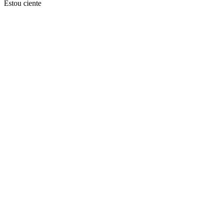
Estou ciente
Ir para o topo