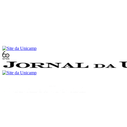
Conteúdo principal
Menu principal
Rodapé
Menu
Buscar