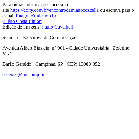
Para outras informações, acesse o
site
https://doity.com.br/encontrodamianocozzella
ou escreva para o
e-mail
fmagre@unicamp.br
.
(
Hélio Costa Júnior
)
Edição de imagens:
Paulo Cavalheri
Secretaria Executiva de Comunicação
Avenida Albert Einstein, n° 901 - Cidade Universitária "Zeferino
Vaz"
Barão Geraldo - Campinas, SP - CEP: 13083-852
secexec@unicamp.br
Link para o Facebook
Link para o Linkedin