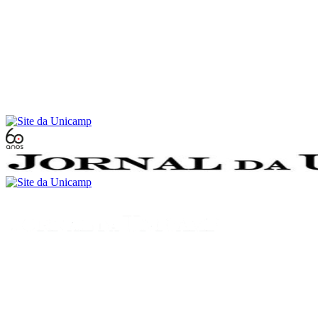
Conteúdo principal
Menu principal
Rodapé
Menu
Buscar