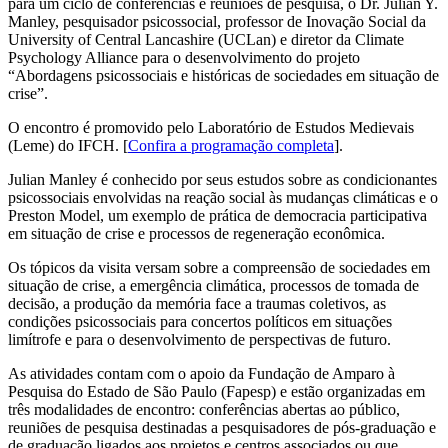
para um ciclo de conferências e reuniões de pesquisa, o Dr. Julian Y.
Manley, pesquisador psicossocial, professor de Inovação Social da
University of Central Lancashire (UCLan) e diretor da Climate
Psychology Alliance para o desenvolvimento do projeto
“Abordagens psicossociais e históricas de sociedades em situação de
crise”.
O encontro é promovido pelo Laboratório de Estudos Medievais
(Leme) do IFCH. [
Confira a programação completa
].
Julian Manley é conhecido por seus estudos sobre as condicionantes
psicossociais envolvidas na reação social às mudanças climáticas e o
Preston Model, um exemplo de prática de democracia participativa
em situação de crise e processos de regeneração econômica.
Os tópicos da visita versam sobre a compreensão de sociedades em
situação de crise, a emergência climática, processos de tomada de
decisão, a produção da memória face a traumas coletivos, as
condições psicossociais para concertos políticos em situações
limítrofe e para o desenvolvimento de perspectivas de futuro.
As atividades contam com o apoio da Fundação de Amparo à
Pesquisa do Estado de São Paulo (Fapesp) e estão organizadas em
três modalidades de encontro: conferências abertas ao público,
reuniões de pesquisa destinadas a pesquisadores de pós-graduação e
de graduação ligados aos projetos e centros associados ou que