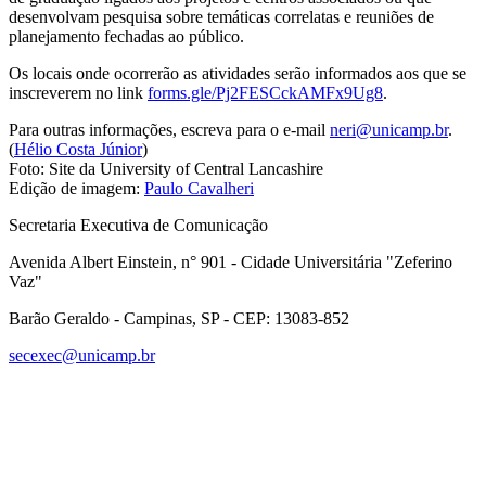
desenvolvam pesquisa sobre temáticas correlatas e reuniões de
planejamento fechadas ao público.
Os locais onde ocorrerão as atividades serão informados aos que se
inscreverem no link
forms.gle/Pj2FESCckAMFx9Ug8
.
Para outras informações, escreva para o e-mail
neri@unicamp.br
.
(
Hélio Costa Júnior
)
Foto: Site da University of Central Lancashire
Edição de imagem:
Paulo Cavalheri
Secretaria Executiva de Comunicação
Avenida Albert Einstein, n° 901 - Cidade Universitária "Zeferino
Vaz"
Barão Geraldo - Campinas, SP - CEP: 13083-852
secexec@unicamp.br
Link para o Facebook