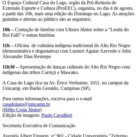
O Espaço Cultural Casa do Lago, orgão da Pró-Reitoria de
Extensão Esporte e Cultura (ProEEC), organiza, no dia 4 de agosto,
a partir das 10h, mais uma edição do Domingo no Lago. As atrações
gratuitas e abertas ao público são as seguintes:
10h –
Contação de história com Ulisses Júnior sobre a “Lenda do
Boi Falô” e outras histórias
11h –
Oficina de culinária indígena tradicional do Alto Rio Negro
(demonstrativa e degustativa) com Luzneri Aguiar Azevedo e John
Alexandre Dias Restrepo
11h30 –
Apresentação de danças culturais do Alto Rio Negro com
indígenas das tribos Carriçú e Mawako.
A Casa do Lago fica na Av. Érico Veríssimo, 1011, no campus da
Unicamp, em Barão Geraldo, Campinas (SP).
Para outras informações, escreva para o e-mail
casadolago@unicamp.br
(
Hélio Costa Júnior
)
Edição de imagens:
Paulo Cavalheri
Secretaria Executiva de Comunicação
Avenida Albert Einstein, n° 901 - Cidade Universitária "Zeferino