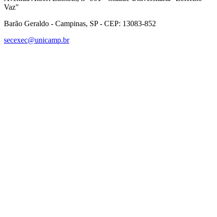
Vaz"
Barão Geraldo - Campinas, SP - CEP: 13083-852
secexec@unicamp.br
Link para o Facebook
Link para o Linkedin
Link para o Instagram