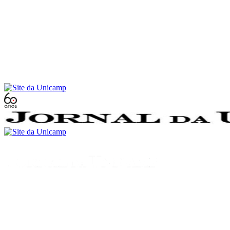
Conteúdo principal
Menu principal
Rodapé
Menu
Buscar