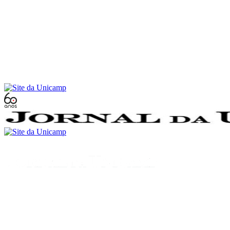
Conteúdo principal
Menu principal
Rodapé
Menu
Buscar