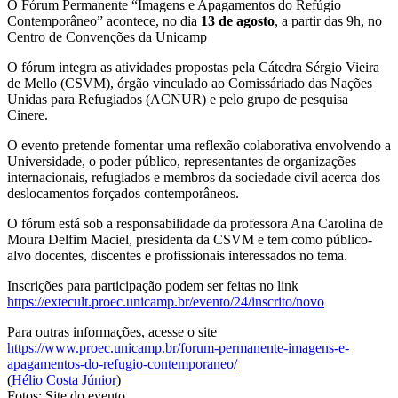
O Fórum Permanente “Imagens e Apagamentos do Refúgio
Contemporâneo” acontece, no dia
13 de agosto
, a partir das 9h, no
Centro de Convenções da Unicamp
O fórum integra as atividades propostas pela Cátedra Sérgio Vieira
de Mello (CSVM), órgão vinculado ao Comissáriado das Nações
Unidas para Refugiados (ACNUR) e pelo grupo de pesquisa
Cinere.
O evento pretende fomentar uma reflexão colaborativa envolvendo a
Universidade, o poder público, representantes de organizações
internacionais, refugiados e membros da sociedade civil acerca dos
deslocamentos forçados contemporâneos.
O fórum está sob a responsabilidade da professora Ana Carolina de
Moura Delfim Maciel, presidenta da CSVM e tem como público-
alvo docentes, discentes e profissionais interessados no tema.
Inscrições para participação podem ser feitas no link
https://extecult.proec.unicamp.br/evento/24/inscrito/novo
Para outras informações, acesse o site
https://www.proec.unicamp.br/forum-permanente-imagens-e-
apagamentos-do-refugio-contemporaneo/
(
Hélio Costa Júnior
)
Fotos: Site do evento