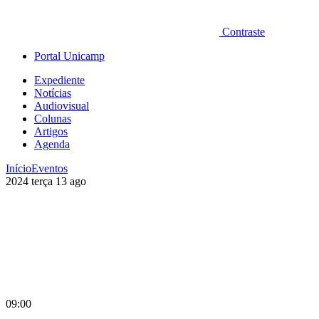
Contraste
Portal Unicamp
Expediente
Notícias
Audiovisual
Colunas
Artigos
Agenda
Início
Eventos
2024
terça
13
ago
09:00