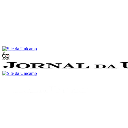
Conteúdo principal
Menu principal
Rodapé
Menu
Buscar