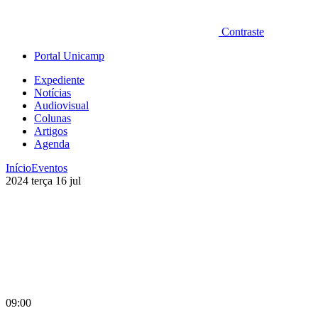
Contraste
Portal Unicamp
Expediente
Notícias
Audiovisual
Colunas
Artigos
Agenda
Início
Eventos
2024
terça
16
jul
09:00