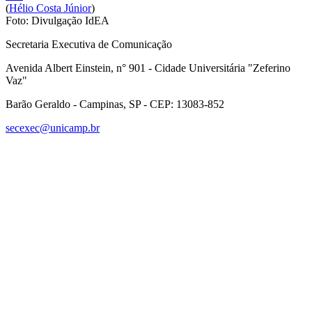
(
Hélio Costa Júnior
)
Foto: Divulgação IdEA
Secretaria Executiva de Comunicação
Avenida Albert Einstein, n° 901 - Cidade Universitária "Zeferino
Vaz"
Barão Geraldo - Campinas, SP - CEP: 13083-852
secexec@unicamp.br
Link para o Facebook
Link para o Linkedin