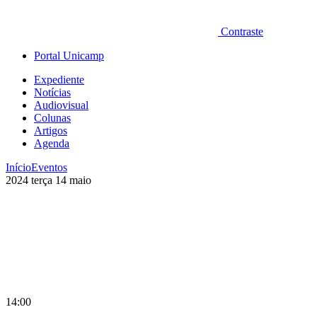
Contraste
Portal Unicamp
Expediente
Notícias
Audiovisual
Colunas
Artigos
Agenda
Início
Eventos
2024
terça
14
maio
14:00