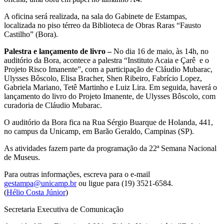
A oficina será realizada, na sala do Gabinete de Estampas,
localizada no piso térreo da Biblioteca de Obras Raras “Fausto
Castilho” (Bora).
Palestra e lançamento de livro –
No dia 16 de maio, às 14h, no
auditório da Bora, acontece a palestra “Instituto Acaia e Çarê e o
Projeto Risco Imanente”, com a participação de Cláudio Mubarac,
Ulysses Bôscolo, Elisa Bracher, Shen Ribeiro, Fabrício Lopez,
Gabriela Mariano, Tetê Martinho e Luiz Lira. Em seguida, haverá o
lançamento do livro do Projeto Imanente, de Ulysses Bôscolo, com
curadoria de Cláudio Mubarac.
O auditório da Bora fica na Rua Sérgio Buarque de Holanda, 441,
no campus da Unicamp, em Barão Geraldo, Campinas (SP).
As atividades fazem parte da programação da 22ª Semana Nacional
de Museus.
Para outras informações, escreva para o e-mail
gestampa@unicamp.br
ou ligue para (19) 3521-6584.
(
Hélio Costa Júnior
)
Secretaria Executiva de Comunicação