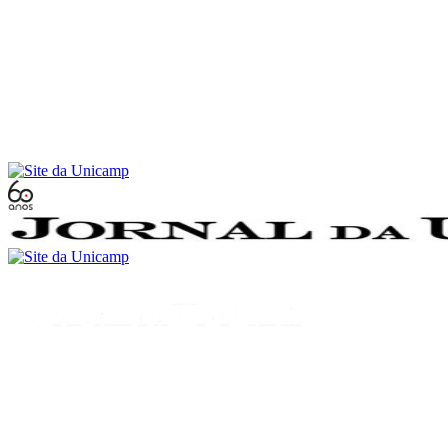
Conteúdo principal
Menu principal
Rodapé
Menu
Buscar