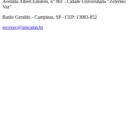
Avenida Albert Einstein, n° 901 - Cidade Universitária "Zeferino
Vaz"
Barão Geraldo - Campinas, SP - CEP: 13083-852
secexec@unicamp.br
Link para o Facebook
Link para o Linkedin
Link para o Instagram