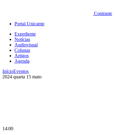
Contraste
Portal Unicamp
Expediente
Notícias
Audiovisual
Colunas
Artigos
Agenda
Início
Eventos
2024
quarta
15
maio
14:00