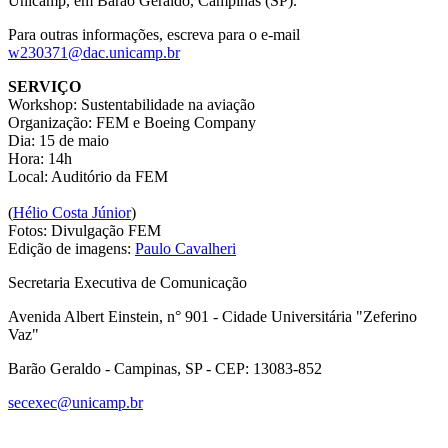
Unicamp, em Barão Geraldo, Campinas (SP).
Para outras informações, escreva para o e-mail
w230371@dac.unicamp.br
SERVIÇO
Workshop: Sustentabilidade na aviação
Organização: FEM e Boeing Company
Dia: 15 de maio
Hora: 14h
Local: Auditório da FEM
(
Hélio Costa Júnior
)
Fotos: Divulgação FEM
Edição de imagens:
Paulo Cavalheri
Secretaria Executiva de Comunicação
Avenida Albert Einstein, n° 901 - Cidade Universitária "Zeferino
Vaz"
Barão Geraldo - Campinas, SP - CEP: 13083-852
secexec@unicamp.br
Link para o Facebook