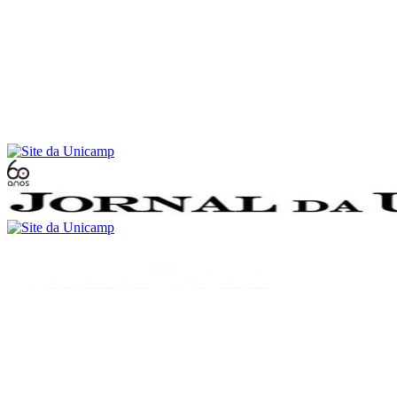
Conteúdo principal
Menu principal
Rodapé
Menu
Buscar