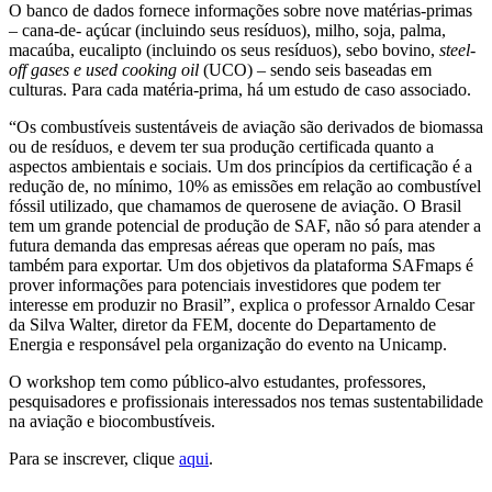
O banco de dados fornece informações sobre nove matérias-primas
– cana-de- açúcar (incluindo seus resíduos), milho, soja, palma,
macaúba, eucalipto (incluindo os seus resíduos), sebo bovino,
steel-
off gases e used cooking oil
(UCO) – sendo seis baseadas em
culturas. Para cada matéria-prima, há um estudo de caso associado.
“Os combustíveis sustentáveis de aviação são derivados de biomassa
ou de resíduos, e devem ter sua produção certificada quanto a
aspectos ambientais e sociais. Um dos princípios da certificação é a
redução de, no mínimo, 10% as emissões em relação ao combustível
fóssil utilizado, que chamamos de querosene de aviação. O Brasil
tem um grande potencial de produção de SAF, não só para atender a
futura demanda das empresas aéreas que operam no país, mas
também para exportar. Um dos objetivos da plataforma SAFmaps é
prover informações para potenciais investidores que podem ter
interesse em produzir no Brasil”, explica o professor Arnaldo Cesar
da Silva Walter, diretor da FEM, docente do Departamento de
Energia e responsável pela organização do evento na Unicamp.
O workshop tem como público-alvo estudantes, professores,
pesquisadores e profissionais interessados nos temas sustentabilidade
na aviação e biocombustíveis.
Para se inscrever, clique
aqui
.