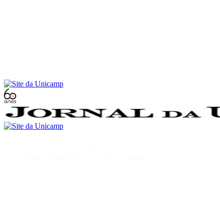
Conteúdo principal
Menu principal
Rodapé
Menu
Buscar