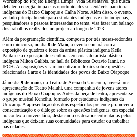
Workshop do Projeto Energia Limpa, Vida Sustentável, que busca
debater a energia limpa e as oportunidades sustentáveis para terras
indígenas do Baixo Oiapoque e Calha Norte. Além disso, o evento,
voltado principalmente para estudantes indígenas e não indígenas,
pesquisadores e pessoas interessadas no tema, visa fazer um balanço
dos trabalhos realizados no projeto ao longo de 2023.
Além da programação científica, composta por três mesas-redondas
e um minicurso, no dia
8 de Maio
, o evento contará com a
exposição de quadros e fotos da artista plástica indígena Keila
Palikur e a exposição de esculturas em cuias do artista plástico
indígena Milton Galibis, no hall da Biblioteca Octavio Ianni, no
IFCH. As exposições visam incentivar reflexões sobre questões
relacionadas à arte e às identidades dos povos do Baixo Oiapoque.
Já no dia
9 de maio
, no Teatro de Arena da Unicamp, haverá uma
apresentação do Teatro Maiuhi, uma companhia de jovens atores
indígenas do Baixo Oiapoque. Antes da peça de teatro, apresenta-se
o grupo musical Keneihu, formado por estudantes indígenas da
Unicamp. A apresentação dos dois espetáculos pretende promover a
conscientização e o diálogo sobre as questões indígenas, em especial
no contexto universitário, destacando os desafios enfrentados pelos
indígenas que deixam suas comunidades para estudar ou trabalhar
nas cidades.